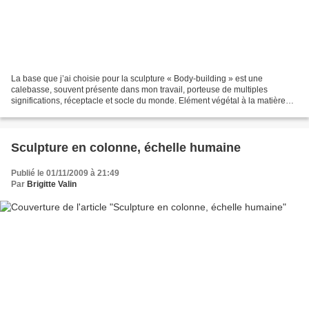
La base que j’ai choisie pour la sculpture « Body-building » est une
calebasse, souvent présente dans mon travail, porteuse de multiples
significations, réceptacle et socle du monde. Elément végétal à la matière
charnelle, à la fois léger et solide, dense...
Sculpture en colonne, échelle humaine
Publié le 01/11/2009 à 21:49
Par
Brigitte Valin