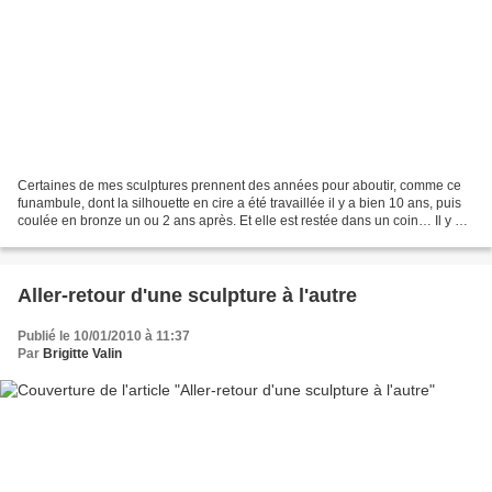
Certaines de mes sculptures prennent des années pour aboutir, comme ce
funambule, dont la silhouette en cire a été travaillée il y a bien 10 ans, puis
coulée en bronze un ou 2 ans après. Et elle est restée dans un coin… Il y a
quelque mois, j’ai modelé...
Aller-retour d'une sculpture à l'autre
Publié le 10/01/2010 à 11:37
Par
Brigitte Valin