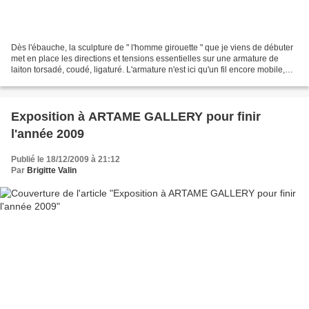
Dès l'ébauche, la sculpture de " l'homme girouette " que je viens de débuter
met en place les directions et tensions essentielles sur une armature de
laiton torsadé, coudé, ligaturé. L'armature n'est ici qu'un fil encore mobile,
sur lequel je fais adhérer...
Exposition à ARTAME GALLERY pour finir
l'année 2009
Publié le 18/12/2009 à 21:12
Par
Brigitte Valin