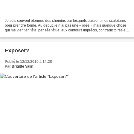
Je suis souvent étonnée des chemins par lesquels passent mes sculptures
pour prendre forme. Au début, je n’ai pas une « idée » mais quelque chose
qui me vient en tête, pensée têtue, aux contours imprécis, contradictoires et
ambigus. Dans la série que...
Exposer?
Publié le 12/12/2010 à 14:28
Par
Brigitte Valin