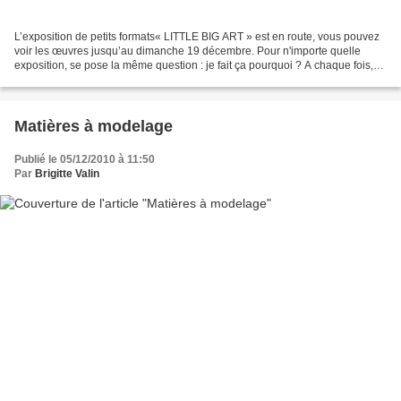
L’exposition de petits formats« LITTLE BIG ART » est en route, vous pouvez
voir les œuvres jusqu’au dimanche 19 décembre. Pour n'importe quelle
exposition, se pose la même question : je fait ça pourquoi ? A chaque fois,
l’investissement est énorme, l'énergie...
Matières à modelage
Publié le 05/12/2010 à 11:50
Par
Brigitte Valin