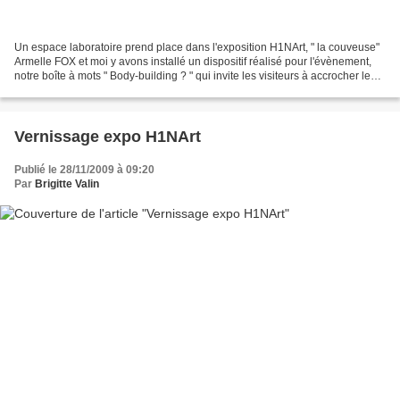
Un espace laboratoire prend place dans l'exposition H1NArt, " la couveuse"
Armelle FOX et moi y avons installé un dispositif réalisé pour l'évènement,
notre boîte à mots " Body-building ? " qui invite les visiteurs à accrocher leurs
mots en réponse à...
Vernissage expo H1NArt
Publié le 28/11/2009 à 09:20
Par
Brigitte Valin