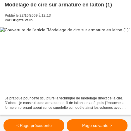
Modelage de cire sur armature en laiton (1)
Publié le 22/10/2009 à 12:13
Par
Brigitte Valin
Je pratique pour cette sculpture la technique de modelage direct de la cire.
D’abord, je construis une armature de fil de laiton torsadé, puis j’ébauche la
forme en prenant appui sur ce squelette et modèle ainsi les volumes avec la
cire qui deviens malléable...
< Page précédente
Page suivante >