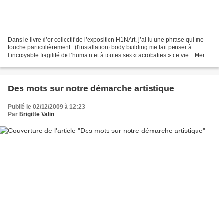
Dans le livre d’or collectif de l’exposition H1NArt, j’ai lu une phrase qui me
touche particulièrement : (l'installation) body building me fait penser à
l’incroyable fragilité de l’humain et à toutes ses « acrobaties » de vie... Merci
à son auteur in...
Des mots sur notre démarche artistique
Publié le 02/12/2009 à 12:23
Par
Brigitte Valin