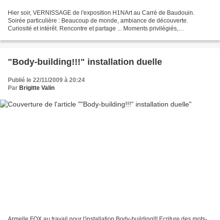
Hier soir, VERNISSAGE de l'exposition H1NArt au Carré de Baudouin.
Soirée particulière : Beaucoup de monde, ambiance de découverte.
Curiosité et intérêt. Rencontre et partage ... Moments privilégiés,
aboutissement d'un travail commun. Vous pouvez trouver...
"Body-building!!!" installation duelle
Publié le 22/11/2009 à 20:24
Par
Brigitte Valin
Armelle FOX au travail pour l'installation Body-building!!! Ecriture des mots-