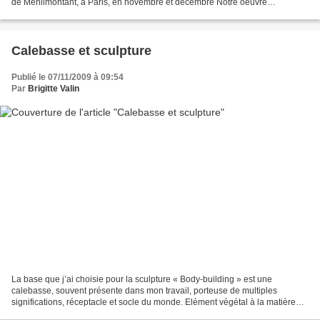
de Ménilmontant, à Paris, en novembre et décembre Notre oeuvre
commune, peinture et sculpture, mesure...
Calebasse et sculpture
Publié le 07/11/2009 à 09:54
Par
Brigitte Valin
La base que j’ai choisie pour la sculpture « Body-building » est une
calebasse, souvent présente dans mon travail, porteuse de multiples
significations, réceptacle et socle du monde. Elément végétal à la matière
charnelle, à la fois léger et solide, dense...