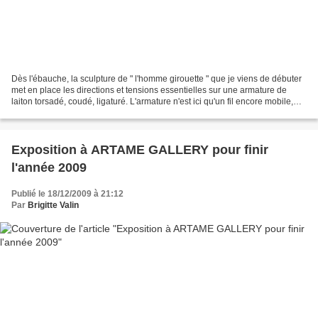
Dès l'ébauche, la sculpture de " l'homme girouette " que je viens de débuter
met en place les directions et tensions essentielles sur une armature de
laiton torsadé, coudé, ligaturé. L'armature n'est ici qu'un fil encore mobile,
sur lequel je fais adhérer...
Exposition à ARTAME GALLERY pour finir
l'année 2009
Publié le 18/12/2009 à 21:12
Par
Brigitte Valin