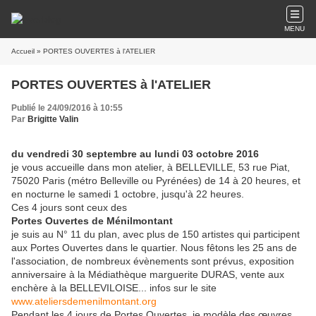
MENU
Accueil
» PORTES OUVERTES à l'ATELIER
PORTES OUVERTES à l'ATELIER
Publié le 24/09/2016 à 10:55
Par
Brigitte Valin
du vendredi 30 septembre au lundi 03 octobre 2016
je vous accueille dans mon atelier, à BELLEVILLE, 53 rue Piat,
75020 Paris (métro Belleville ou Pyrénées) de 14 à 20 heures, et
en nocturne le samedi 1 octobre, jusqu'à 22 heures.
Ces 4 jours sont ceux des
Portes Ouvertes de Ménilmontant
je suis au N° 11 du plan, avec plus de 150 artistes qui participent
aux Portes Ouvertes dans le quartier. Nous fêtons les 25 ans de
l'association, de nombreux évènements sont prévus, exposition
anniversaire à la Médiathèque marguerite DURAS, vente aux
enchère à la BELLEVILOISE... infos sur le site
www.ateliersdemenilmontant.org
Pendant les 4 jours de Portes Ouvertes, je modèle des œuvres